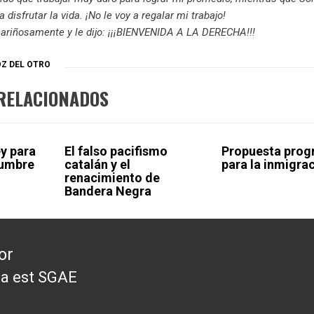
 disfrutar la vida. ¡No le voy a regalar mi trabajo!
cariñosamente y le dijo: ¡¡¡BIENVENIDA A LA DERECHA!!!
OZ DEL OTRO
RELACIONADOS
y para
El falso pacifismo
Propuesta prog
dumbre
catalán y el
para la inmigra
renacimiento de
Bandera Negra
or
a est SGAE
da
or: