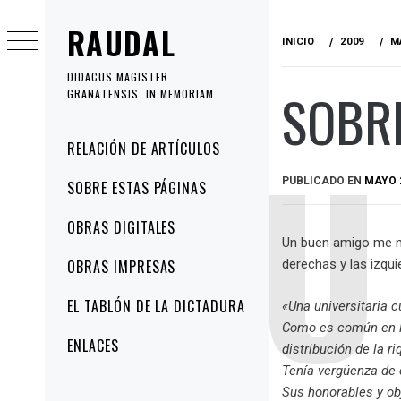
Ir
RAUDAL
al
INICIO
2009
M
contenido
DIDACUS MAGISTER
SOBRE
GRANATENSIS. IN MEMORIAM.
Menú
RELACIÓN DE ARTÍCULOS
principal
PUBLICADO EN
MAYO 2
SOBRE ESTAS PÁGINAS
OBRAS DIGITALES
Un buen amigo me ma
OBRAS IMPRESAS
derechas y las izquie
EL TABLÓN DE LA DICTADURA
«Una universitaria 
Como es común en lo
ENLACES
distribución de la r
Tenía vergüenza de 
Sus honorables y obj