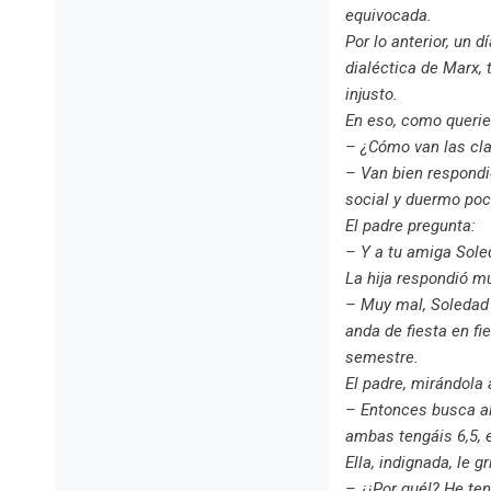
equivocada.
Por lo anterior, un d
dialéctica de Marx,
injusto.
En eso, como querie
– ¿Cómo van las cl
– Van bien respondi
social y duermo poco
El padre pregunta:
– Y a tu amiga Sole
La hija respondió m
– Muy mal, Soledad 
anda de fiesta en fi
semestre.
El padre, mirándola a
– Entonces busca al 
ambas tengáis 6,5, e
Ella, indignada, le gr
– ¿¡Por qué!? He te