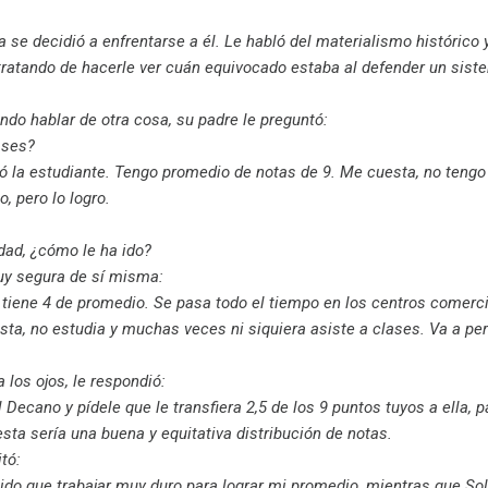
ía se decidió a enfrentarse a él. Le habló del materialismo histórico 
 tratando de hacerle ver cuán equivocado estaba al defender un sist
ndo hablar de otra cosa, su padre le preguntó:
ases?
ó la estudiante. Tengo promedio de notas de 9. Me cuesta, no tengo
, pero lo logro.
dad, ¿cómo le ha ido?
uy segura de sí misma:
tiene 4 de promedio. Se pasa todo el tiempo en los centros comerci
esta, no estudia y muchas veces ni siquiera asiste a clases. Va a per
 los ojos, le respondió:
Decano y pídele que le transfiera 2,5 de los 9 puntos tuyos a ella, 
sta sería una buena y equitativa distribución de notas.
itó:
nido que trabajar muy duro para lograr mi promedio, mientras que So