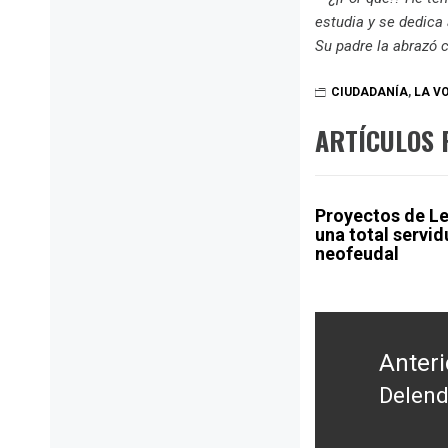
estudia y se dedica a
Su padre la abrazó 
CIUDADANÍA
,
LA V
ARTÍCULOS 
Proyectos de Le
una total servi
neofeudal
Navegación
Anteri
de
entradas
Delend
Entra
anteri