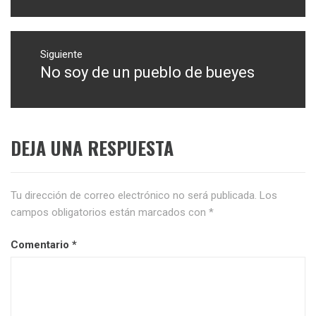
Siguiente
No soy de un pueblo de bueyes
Entrada
siguiente:
DEJA UNA RESPUESTA
Tu dirección de correo electrónico no será publicada.
Los
campos obligatorios están marcados con
*
Comentario
*