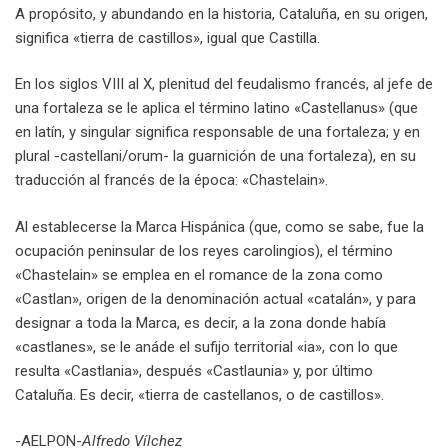
A propósito, y abundando en la historia, Cataluña, en su origen,
significa «tierra de castillos», igual que Castilla.
En los siglos VIII al X, plenitud del feudalismo francés, al jefe de
una fortaleza se le aplica el término latino «Castellanus» (que
en latín, y singular significa responsable de una fortaleza; y en
plural -castellani/orum- la guarnición de una fortaleza), en su
traducción al francés de la época: «Chastelain».
Al establecerse la Marca Hispánica (que, como se sabe, fue la
ocupación peninsular de los reyes carolingios), el término
«Chastelain» se emplea en el romance de la zona como
«Castlan», origen de la denominación actual «catalán», y para
designar a toda la Marca, es decir, a la zona donde había
«castlanes», se le anáde el sufijo territorial «ia», con lo que
resulta «Castlania», después «Castlaunia» y, por último
Cataluña. Es decir, «tierra de castellanos, o de castillos».
-AELPON-
Alfredo Vílchez