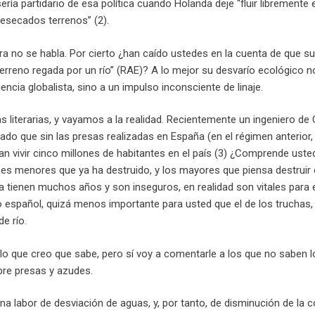
ría partidario de esa política cuando Holanda deje “fluir libremente 
desecados terrenos” (2).
a no se habla. Por cierto ¿han caído ustedes en la cuenta de que su
 terreno regada por un río” (RAE)? A lo mejor su desvarío ecológico n
ncia globalista, sino a un impulso inconsciente de linaje.
s literarias, y vayamos a la realidad. Recientemente un ingeniero de
mado que sin las presas realizadas en España (en el régimen anterior,
an vivir cinco millones de habitantes en el país (3) ¿Comprende uste
s menores que ya ha destruido, y los mayores que piensa destruir 
 tienen muchos años y son inseguros, en realidad son vitales para 
spañol, quizá menos importante para usted que el de los truchas,
e río.
 lo que creo que sabe, pero sí voy a comentarle a los que no saben l
bre presas y azudes.
 labor de desviación de aguas, y, por tanto, de disminución de la c