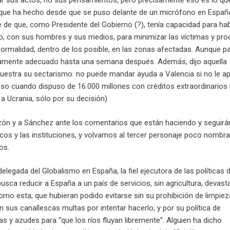
r sus actos, no sus pensamientos, pero precisamente eso es lo qu
que ha hecho desde que se puso delante de un micrófono en Españ
 de que, como Presidente del Gobierno (?), tenía capacidad para ha
ito, con sus hombres y sus medios, para minimizar las víctimas y pro
a normalidad, dentro de los posible, en las zonas afectadas. Aunque 
icamente adecuado hasta una semana después. Además, dijo aquella
estra su sectarismo: no puede mandar ayuda a Valencia si no le a
so cuando dispuso de 16.000 millones con créditos extraordinarios
Ucrania, sólo por su decisión)
ón y a Sánchez ante los comentarios que están haciendo y seguirá
icos y las instituciones, y volvamos al tercer personaje poco nombr
os.
delegada del Globalismo en España, la fiel ejecutora de las políticas 
usca reducir a España a un país de servicios, sin agricultura, devast
omo esta, que hubieran podido evitarse sin su prohibición de limpiez
 sus canallescas multas por intentar hacerlo, y por su política de
s y azudes para “que los ríos fluyan libremente”. Alguien ha dicho