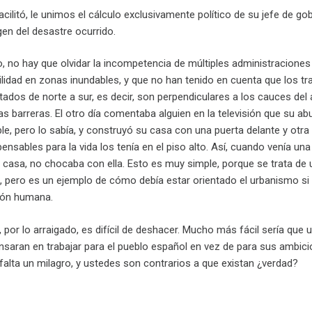
acilitó, le unimos el cálculo exclusivamente político de su jefe de go
n del desastre ocurrido.
, no hay que olvidar la incompetencia de múltiples administraciones
bilidad en zonas inundables, y que no han tenido en cuenta que los t
ados de norte a sur, es decir, son perpendiculares a los cauces del 
nas barreras. El otro día comentaba alguien en la televisión que su abu
e, pero lo sabía, y construyó su casa con una puerta delante y otra 
nsables para la vida los tenía en el piso alto. Así, cuando venía una 
a casa, no chocaba con ella. Esto es muy simple, porque se trata de
, pero es un ejemplo de cómo debía estar orientado el urbanismo si
ción humana.
 por lo arraigado, es difícil de deshacer. Mucho más fácil sería que u
ensaran en trabajar para el pueblo español en vez de para sus ambici
falta un milagro, y ustedes son contrarios a que existan ¿verdad?