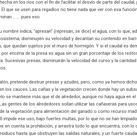
echa en los ríos con el fin de facilitar el desvío de parte del caudal,
. El que se usen para regadíos no tiene nada que ver con esa funció
liminan……… pues eso.
 nombre indica, “apresan” (represan, se dice) el agua, con lo que, 
cosistema, disminuyen su velocidad y decantan su contenido en barr
, que quedan sujetos por el muro de hormigón. Y si el caudal es d
a por encima de la presa es agua sin un gran porcentaje de los resto
a. Sucesivas presas, disminuirán la velocidad del curso y la cantidad
os.
lón, pretende destruir presas y azudes, pero, como ya hemos dicho
pien los cauces. Las cañas y la vegetación crecen donde hay un subs
o se mantiene más que el de alrededor, aunque no haya agua en el
Las gentes de los alrededores solían utilizar las cañaveras para uso
to de la vegetación para alimentación del ganado o como recurso mad
 impide ese uso, bajo fuertes multas, por lo que no se han limpiad
ne en cuenta la prohibición, y arrastra todo lo que encuentra, con lo
siduos hasta que obstruyen las salidas naturales, y un fuerte cauda