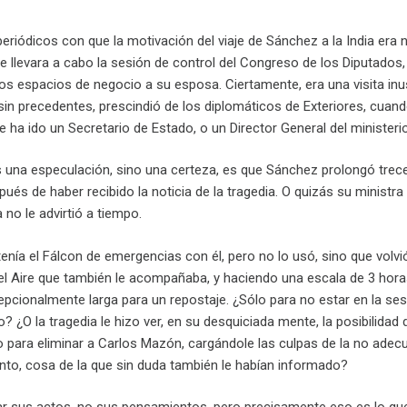
eriódicos con que la motivación del viaje de Sánchez a la India era 
 llevara a cabo la sesión de control del Congreso de los Diputados, 
os espacios de negocio a su esposa. Ciertamente, era una visita inu
sin precedentes, prescindió de los diplomáticos de Exteriores, cuan
e ha ido un Secretario de Estado, o un Director General del ministerio
s una especulación, sino una certeza, es que Sánchez prolongó trec
spués de haber recibido la noticia de la tragedia. O quizás su ministra
 no le advirtió a tiempo.
enía el Fálcon de emergencias con él, pero no lo usó, sino que volvió
 del Aire que también le acompañaba, y haciendo una escala de 3 hor
pcionalmente larga para un repostaje. ¿Sólo para no estar en la ses
? ¿O la tragedia le hizo ver, en su desquiciada mente, la posibilidad 
 para eliminar a Carlos Mazón, cargándole las culpas de la no adec
ento, cosa de la que sin duda también le habían informado?