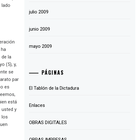
 lado
julio 2009
junio 2009
eración
mayo 2009
 ha
 de la
o (5), y,
PÁGINAS
ente se
parato par
no es
El Tablón de la Dictadura
creemos,
uien está
Enlaces
 usted y
 los
OBRAS DIGITALES
guen
OBRAS IMPRESAS