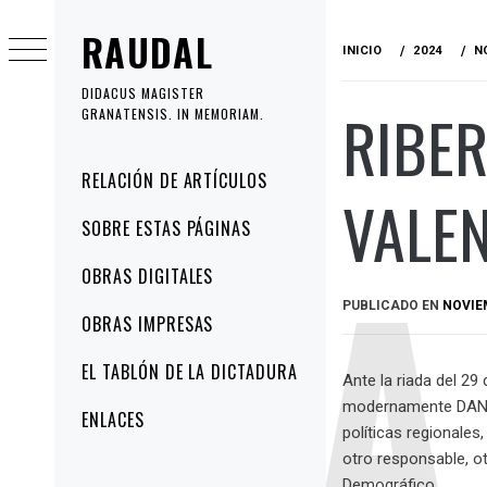
Ir
RAUDAL
al
INICIO
2024
N
contenido
DIDACUS MAGISTER
RIBER
GRANATENSIS. IN MEMORIAM.
Menú
RELACIÓN DE ARTÍCULOS
VALEN
principal
SOBRE ESTAS PÁGINAS
OBRAS DIGITALES
PUBLICADO EN
NOVIEM
OBRAS IMPRESAS
EL TABLÓN DE LA DICTADURA
Ante la riada del 29
modernamente DANA 
ENLACES
políticas regionale
otro responsable, ot
Demográfico.