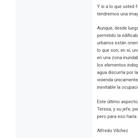
Y si a lo que usted f
tendremos una image
Aunque, desde luego
permitido la edifica
urbanos están orient
lo que son, en sí, u
en una zona inundabl
los elementos indispe
agua discurría por l
vivienda únicamente
inevitable la ocupa
Este último aspecto,
Teresa, y su jefe, p
pero para eso haría 
Alfredo Vílchez