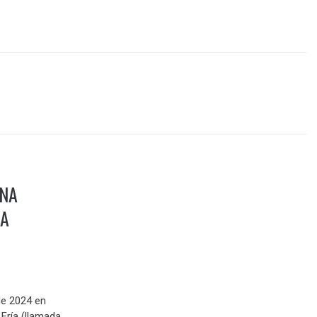
UNA
NA
de 2024 en
Fría (llamada