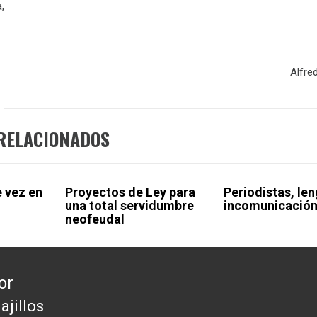
,
Alfre
RELACIONADOS
e vez en
Proyectos de Ley para
Periodistas, len
una total servidumbre
incomunicació
neofeudal
or
ajillos
da