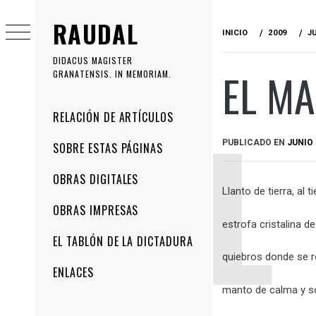
Ir
RAUDAL
al
INICIO
2009
J
contenido
DIDACUS MAGISTER
EL M
GRANATENSIS. IN MEMORIAM.
Menú
RELACIÓN DE ARTÍCULOS
principal
PUBLICADO EN
JUNIO 
SOBRE ESTAS PÁGINAS
OBRAS DIGITALES
Llanto de tierra, al 
OBRAS IMPRESAS
estrofa cristalina de
EL TABLÓN DE LA DICTADURA
quiebros donde se ro
ENLACES
manto de calma y s