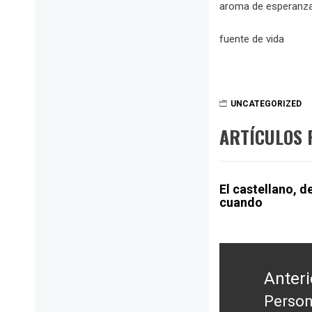
aroma de esperanza
fuente de vida
UNCATEGORIZED
ARTÍCULOS 
El castellano, d
cuando
Navegación
Anteri
de
entradas
Person
Entra