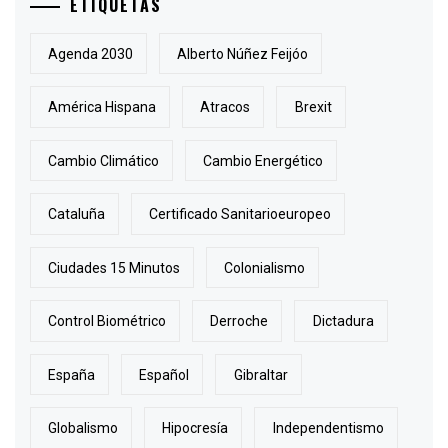
ETIQUETAS
Agenda 2030
Alberto Núñez Feijóo
América Hispana
Atracos
Brexit
Cambio Climático
Cambio Energético
Cataluña
Certificado Sanitarioeuropeo
Ciudades 15 Minutos
Colonialismo
Control Biométrico
Derroche
Dictadura
España
Español
Gibraltar
Globalismo
Hipocresía
Independentismo